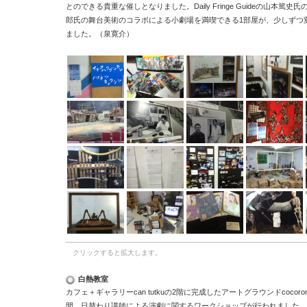
とのできる貴重な催しとなりました。
Daily Fringe Guide
の山本篤史氏
郎氏の舞台美術のコラボによる小劇場を満喫できる
1
部屋が、少しずつ
ました。（泉寛介）
クリックすると拡大します。
白熱教室
カフェ＋ギャラリー
can tutku
の
2
階に完成したアートグラウンド
cocoro
間、日替わり講師による演劇に関するワークショップが行われました。