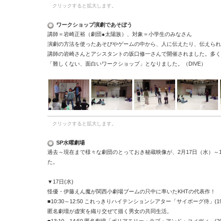
クリックすると拡大します。
ワークショップ演劇であそぼう
講師＝岩崎正裕（劇団●太陽族）、対象＝小学生のみなさん
演劇の方法を使ったあそびやゲームの中から、人に伝えたり、伝えられ
講師の岩崎さんとアシスタントの坂口修一さんで開催されました。多く
「難しくない、面白いワークショップ」となりました。（
DIVE
）
クリックすると拡大します。
SP水曜劇場
過去～現在まで様々な劇団のとっておき秘蔵映像が、
2
月
17
日（水）～
た。
▼
17
日
(
水
)
怪優・伊藤えん魔が関西小劇場ブームの只中に率いた
KHT
の代表作！
■10:30
～
12:50
これっきりハイテンションシアター「サイボーグ侍」
(1
匿名劇壇が虚実を織り交ぜて描く男女の共同生活。