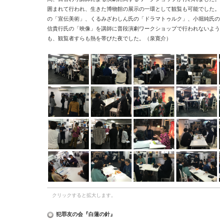
囲まれて行われ、生きた博物館の展示の一環として観覧も可能でした。
の「宣伝美術」、くるみざわしん氏の「ドラマトゥルク」、小堀純氏の
信貴行氏の「映像」を講師に普段演劇ワークショップで行われないよう
も、観覧者すらも熱を帯びた夜でした。（泉寛介）
クリックすると拡大します。
犯罪友の会『白蓮の針』