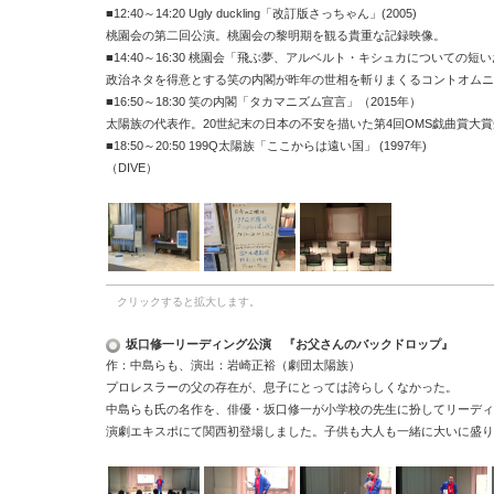
■
12:40
～
14:20 Ugly duckling
「改訂版さっちゃん」
(2005)
桃園会の第二回公演。桃園会の黎明期を観る貴重な記録映像。
■
14:40
～
16:30
桃園会「飛ぶ夢、アルベルト・キシュカについての短い
政治ネタを得意とする笑の内閣が昨年の世相を斬りまくるコントオムニ
■
16:50
～
18:30
笑の内閣「タカマニズム宣言」（
2015
年）
太陽族の代表作。
20
世紀末の日本の不安を描いた第
4
回
OMS
戯曲賞大賞
■
18:50
～
20:50 199Q
太陽族「ここからは遠い国」
(1997
年
)
（DIVE）
クリックすると拡大します。
坂口修一リーディング公演 『お父さんのバックドロップ』
作：中島らも、演出：岩崎正裕（劇団太陽族）
プロレスラーの父の存在が、息子にとっては誇らしくなかった。
中島らも氏の名作を、俳優・坂口修一が小学校の先生に扮してリーディ
演劇エキスポにて関西初登場しました。子供も大人も一緒に大いに盛り