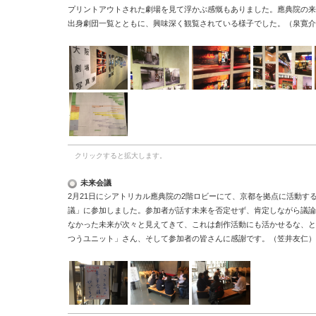
プリントアウトされた劇場を見て浮かぶ感慨もありました。應典院の来
出身劇団一覧とともに、興味深く観覧されている様子でした。（泉寛介
クリックすると拡大します。
未来会議
2月21日にシアトリカル應典院の2階ロビーにて、京都を拠点に活動す
議」に参加しました。参加者が話す未来を否定せず、肯定しながら議論
なかった未来が次々と見えてきて、これは創作活動にも活かせるな、と
つうユニット」さん、そして参加者の皆さんに感謝です。（笠井友仁）