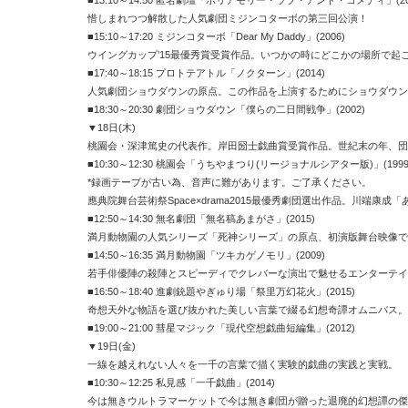
■
13:10
～
14:50
匿名劇壇「ポリアモリー・ラブ・アンド・コメディ」
(2
惜しまれつつ解散した人気劇団ミジンコターボの第三回公演！
■
15:10
～
17:20
ミジンコターボ「
Dear My Daddy
」
(2006)
ウイングカップ’
15
最優秀賞受賞作品。いつかの時にどこかの場所で起
■
17:40
～
18:15
プロトテアトル「ノクターン」
(2014)
人気劇団ショウダウンの原点。この作品を上演するためにショウダウン
■
18:30
～
20:30
劇団ショウダウン「僕らの二日間戦争」
(2002)
▼
18
日
(
木
)
桃園会・深津篤史の代表作。岸田圀士戯曲賞受賞作品。世紀末の年、団
■
10:30
～
12:30
桃園会「うちやまつり
(
リージョナルシアター版
)
」
(1999
*
録画テープが古い為、音声に難があります。ご了承ください。
應典院舞台芸術祭
Space
×
drama2015
最優秀劇団選出作品。川端康成「
■
12:50
～
14:30
無名劇団「無名稿あまがさ」
(2015)
満月動物園の人気シリーズ「死神シリーズ」の原点、初演版舞台映像で
■
14:50
～
16:35
満月動物園「ツキカゲノモリ」
(2009)
若手俳優陣の殺陣とスピーディでクレバーな演出で魅せるエンターテイ
■
16:50
～
18:40
進劇銃題やぎゅり場「祭里万幻花火」
(2015)
奇想天外な物語を選び抜かれた美しい言葉で綴る幻想奇譚オムニバス。
■
19:00
～
21:00
彗星マジック「現代空想戯曲短編集」
(2012)
▼
19
日
(
金
)
一線を越えれない人々を一千の言葉で描く実験的戯曲の実践と実戦。
■
10:30
～
12:25
私見感「一千戯曲」
(2014)
今は無きウルトラマーケットで今は無き劇団が贈った退廃的幻想譚の傑