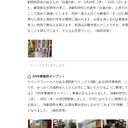
劇団犯罪友の会さんの『白蓮の針』が、2月18日（木）～21日（日）
た。劇団創立40周年の年に、演劇EXPOに代表作『白蓮の針』上演で
ここで改めて感謝いたします。武田一度さん曰く小劇場の「すっぴん舞
満ちた栄光と挫折の半生が痛快に描かれます。お辰を演じるのは看板女
危うい色気で舞台上を彩ります。初演は10数年前とのことですが、何
ることを望んでしまう、そんなお芝居でした。（植田宏美）
クリックすると拡大します。
DIVE事務所オープン！
ウイングフィールドのある周防町ウイングス5階にあるDIVE事務所。
です。せっかくの資料をたくさんの方にご覧いただけるように整理して
ばと『DIVE事務所オープン！』事業が立ち上がりました。演劇EXPOに
（水）、18日（木）の3日間開催しました。17日にはゲストに畑律江
お迎えし、演劇資料を肴にお酒を酌み交わしながら“これまでの演劇、
となりました。（植田宏美）