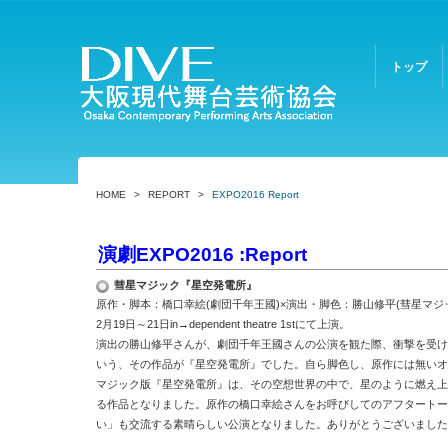
トップ
HOME
>
REPORT
>
EXPO2016 Report
演劇EXPO2016 :Report
彗星マジック『星空発電所』
原作・脚本：橋口幸絵(劇団千年王國)×演出・脚色：勝山修平(彗星マジ
2
月
19
日～
21
日
in
→
dependent theatre 1st
にて上演。
演出の勝山修平さんが、劇団千年王國さんの公演を観た際、衝撃を受け
いう、その作品が『星空発電所』でした。自ら脚色し、原作には無いオ
マジック版『星空発電所』は、その空想世界の中で、星のように燃え上
る作品となりました。原作の橋口幸絵さんをお呼びしてのアフタートー
い」も交流する素晴らしい公演となりました。ありがとうございました