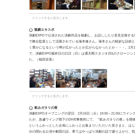
クリックすると拡大します。
観劇エキスポ
演劇EXPOで公演された演劇作品を観劇し、お話ししたり意見交換す
で舞台監督として活躍されている塚本修さん。塚本さんの軽妙な話術と
く豊かになるという噂が広がったとか広がらなかったとか・・・。2月19
で、演劇EXPO最終日の21日（日）は通天閣スタジオ201のクロージ
た。（植田宏美）
クリックすると拡大します。
飲みガタリの夜
演劇EXPOオープニングの翌日、2月16日（火）19:00～21:00にウ
たが、急遽ウイング階下のDIVE事務所にて、『飲みガタリの夜』を開催
というふわっとした企画にふわっとお集まりいただいた皆さまと、はじま
分の関わる公演や劇団の話、果てはやっぱり演劇の話で盛り上がり、気