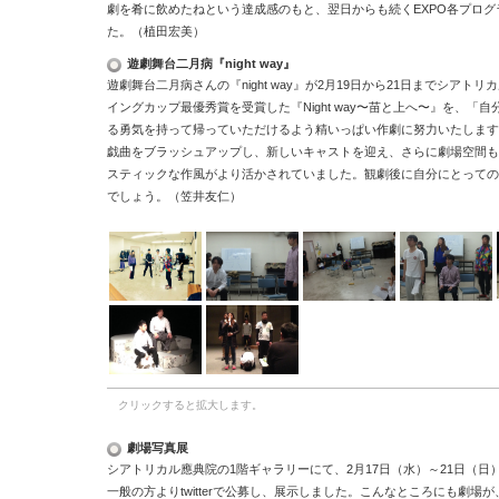
劇を肴に飲めたねという達成感のもと、翌日からも続くEXPO各プロ
た。（植田宏美）
遊劇舞台二月病『night way』
遊劇舞台二月病さんの『night way』が2月19日から21日までシアト
イングカップ最優秀賞を受賞した『Night way〜苗と上へ〜』を、「
る勇気を持って帰っていただけるよう精いっぱい作劇に努力いたします
戯曲をブラッシュアップし、新しいキャストを迎え、さらに劇場空間も
スティックな作風がより活かされていました。観劇後に自分にとっての
でしょう。（笠井友仁）
クリックすると拡大します。
劇場写真展
シアトリカル應典院の
1
階ギャラリーにて、
2
月
17
日（水）～
21
日（日
一般の方より
twitter
で公募し、展示しました。こんなところにも劇場が