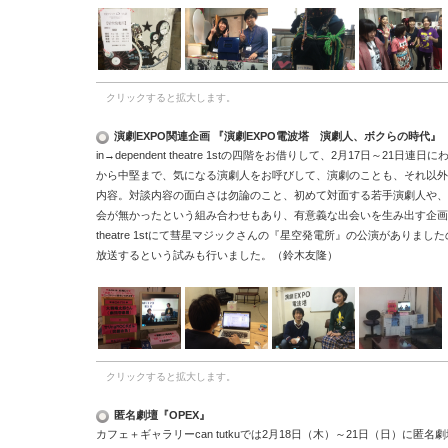
クリックすると拡大します。
演劇EXPO関連企画 『演劇EXPO電波塔 演劇人、ボクらの時代』
in
→
dependent theatre 1st
の四階をお借りして、
2
月
17
日～
21
日連日に
から中堅まで、気になる演劇人をお呼びして、演劇のことも、それ以外
内容。対談内容の面白さは勿論のこと、初めて対面する若手演劇人や、
会が無かったという組み合わせもあり、有意義な出会いを生み出す企画
theatre 1st
にて彗星マジックさんの『星空発電所』の公演がありました
放送するという試みも行いました。（鈴木友隆）
クリックすると拡大します。
匿名劇壇『OPEX』
カフェ＋ギャラリー
can tutku
では
2
月
18
日（木）～
21
日（日）に匿名劇