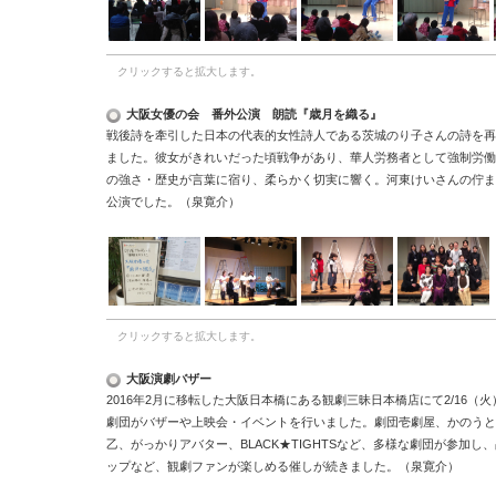
クリックすると拡大します。
大阪女優の会 番外公演 朗読『歳月を織る』
戦後詩を牽引した日本の代表的女性詩人である茨城のり子さんの詩を再
ました。彼女がきれいだった頃戦争があり、華人労務者として強制労働
の強さ・歴史が言葉に宿り、柔らかく切実に響く。河東けいさんの佇ま
公演でした。（泉寛介）
クリックすると拡大します。
大阪演劇バザー
2016
年
2
月に移転した大阪日本橋にある観劇三昧日本橋店にて
2/16
（火
劇団がバザーや上映会・イベントを行いました。劇団壱劇屋、かのうと
乙、がっかりアバター、
BLACK
★
TIGHTS
など、多様な劇団が参加し、
ップなど、観劇ファンが楽しめる催しが続きました。（泉寛介）