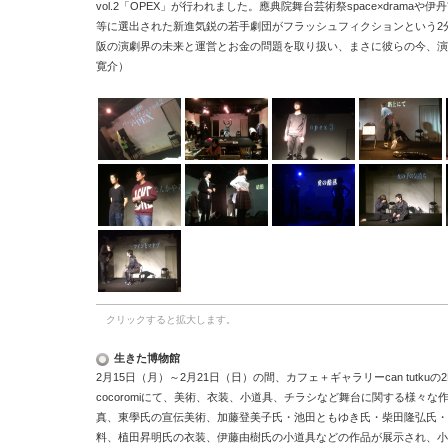
vol.2
「
OPEX
」が行われました。應典院舞台芸術祭
space
×
drama
や伊丹
等に選出された新進気鋭の若手劇団がフラッシュフィクションという
2
阪の演劇界の未来と運営とお金の問題を取り扱い、まさに彼らの今、演
寛介）
クリックすると拡大します。
生きた博物館
2
月
15
日（月）～
2
月
21
日（日）の間、カフェ＋ギャラリー
can tutku
の
2
cocoromi
にて、美術、衣装、小道具、チラシなど舞台に関する様々な
真、東學氏の宣伝美術、加藤登美子氏・池田ともゆき氏・柴田隆弘氏・
料、植田昇明氏の衣装、伊藤由樹氏の小道具などの作品が展示され、小